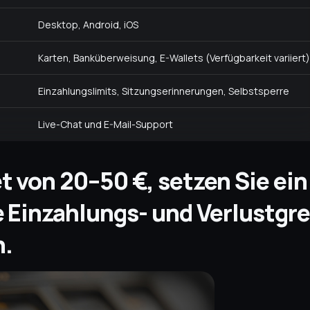
Desktop, Android, iOS
Karten, Banküberweisung, E-Wallets (Verfügbarkeit variiert)
Einzahlungslimits, Sitzungserinnerungen, Selbstsperre
Live-Chat und E-Mail-Support
t von 20–50 €, setzen Sie ein
 Einzahlungs- und Verlustgre
n.