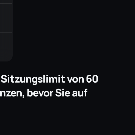
 Sitzungslimit von 60
nzen, bevor Sie auf