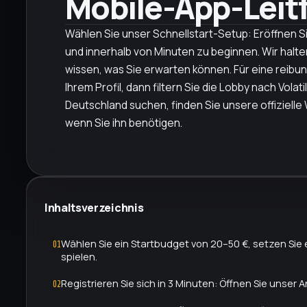
Mobile-App-Leit
Wählen Sie unser Schnellstart-Setup: Eröffnen Si
und innerhalb von Minuten zu beginnen. Wir halte
wissen, was Sie erwarten können. Für eine reibung
Ihrem Profil, dann filtern Sie die Lobby nach Vol
Deutschland suchen, finden Sie unsere offizielle
wenn Sie ihn benötigen.
Inhaltsverzeichnis
Wählen Sie ein Startbudget von 20–50 €, setzen Sie 
01
spielen.
Registrieren Sie sich in 3 Minuten: Öffnen Sie unser
02