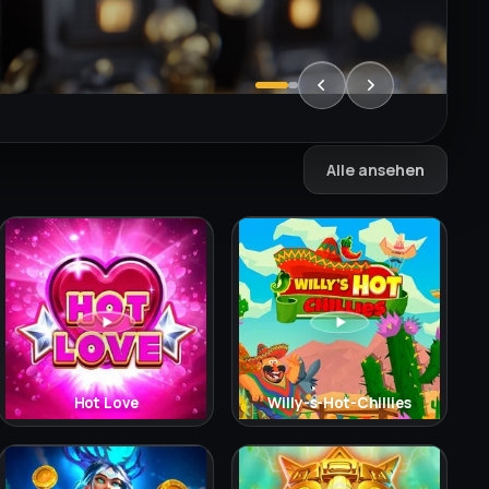
Alle ansehen
Win
Hot Love
Willy-s-Hot-Chillies