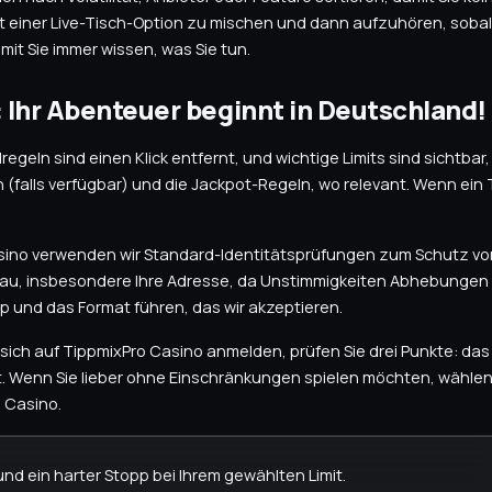
 mit einer Live-Tisch-Option zu mischen und dann aufzuhören, sobal
it Sie immer wissen, was Sie tun.
Ihr Abenteuer beginnt in Deutschland!
lregeln sind einen Klick entfernt, und wichtige Limits sind sichtba
n (falls verfügbar) und die Jackpot-Regeln, wo relevant. Wenn ei
o Casino verwenden wir Standard-Identitätsprüfungen zum Schutz v
 genau, insbesondere Ihre Adresse, da Unstimmigkeiten Abhebunge
und das Format führen, das wir akzeptieren.
sich auf TippmixPro Casino anmelden, prüfen Sie drei Punkte: das 
. Wenn Sie lieber ohne Einschränkungen spielen möchten, wählen 
m Casino.
d ein harter Stopp bei Ihrem gewählten Limit.